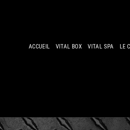
Passer
au
contenu
ACCUEIL
VITAL BOX
VITAL SPA
LE 