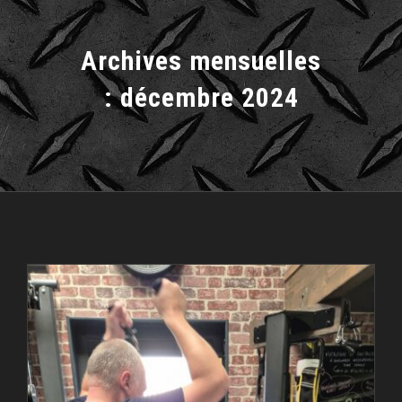
Archives mensuelles
:
décembre 2024
Bienvenue à Morgan chez VitalBox!