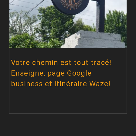
Votre chemin est tout tracé! Enseigne, page Google business et itinéraire Waze!
Votre chemin est tout tracé!
Enseigne, page Google
business et itinéraire Waze!